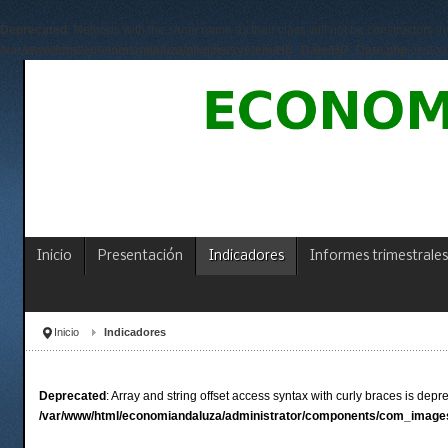
Deprecated
: Methods with the same name as their class will not be constructors 
/var/www/html/economiandaluza/plugins/system/HD_Date/HD_Date.php
on lin
Inicio
Presentación
Indicadores
Informes trimestrales
Inicio
Indicadores
Deprecated
: Array and string offset access syntax with curly braces is depr
/var/www/html/economiandaluza/administrator/components/com_images