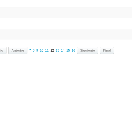
cio
Anterior
7
8
9
10
11
12
13
14
15
16
Siguiente
Final