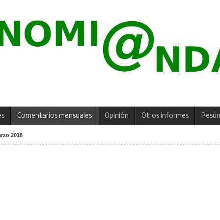
es
Comentarios mensuales
Opinión
Otros informes
Resú
rzo 2018