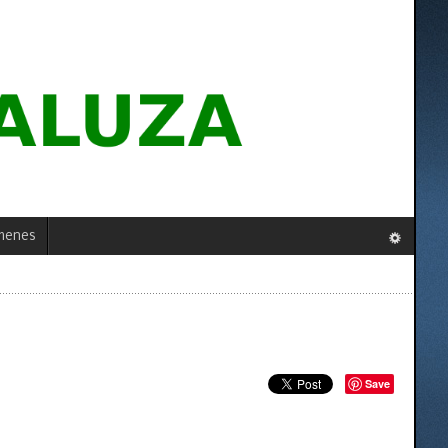
menes
Save