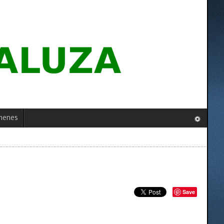
menes
Save