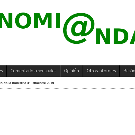
es
Comentarios mensuales
Opinión
Otros informes
Resú
o de la Industria 4º Trimestre 2019