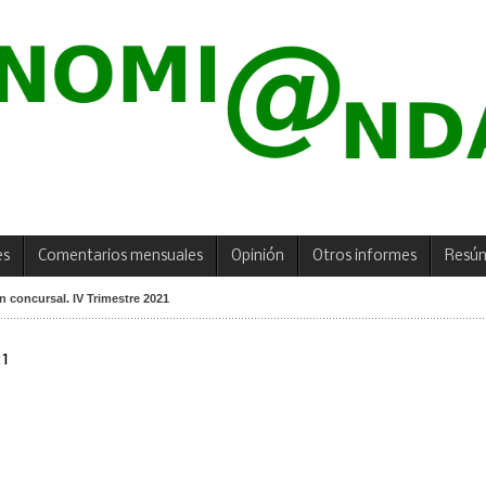
es
Comentarios mensuales
Opinión
Otros informes
Resú
 concursal. IV Trimestre 2021
1