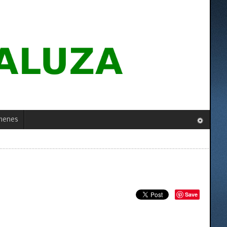
menes
Save