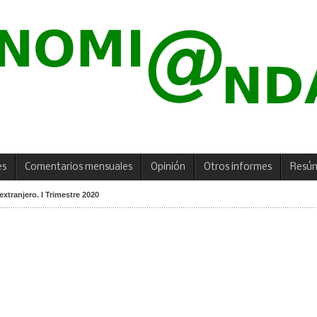
es
Comentarios mensuales
Opinión
Otros informes
Resú
extranjero. I Trimestre 2020