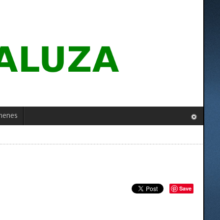
menes
Save