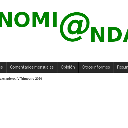
es
Comentarios mensuales
Opinión
Otros informes
Resú
extranjero. IV Trimestre 2020