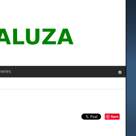
menes
Save