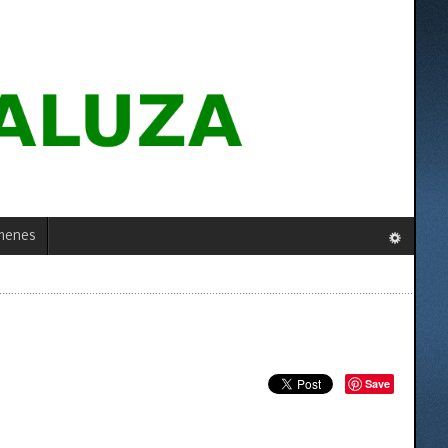
menes
Save