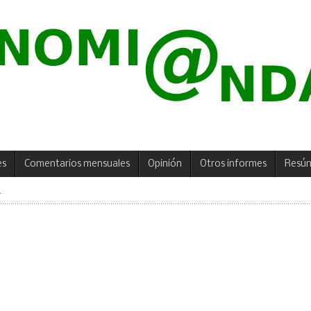
es
Comentarios mensuales
Opinión
Otros informes
Resú
1