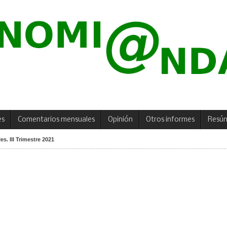
es
Comentarios mensuales
Opinión
Otros informes
Resú
s. III Trimestre 2021