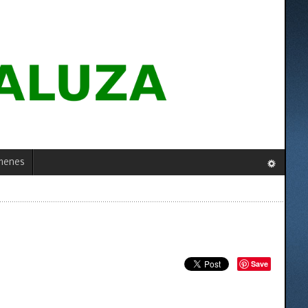
menes
Save