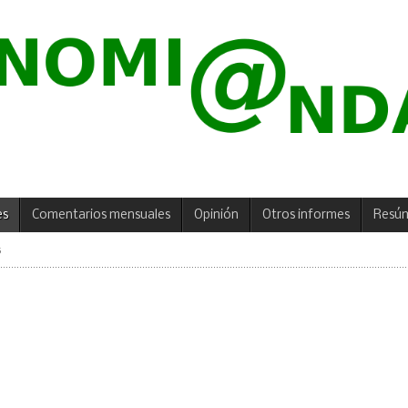
es
Comentarios mensuales
Opinión
Otros informes
Resú
6