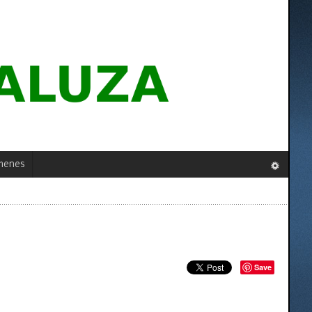
menes
Save