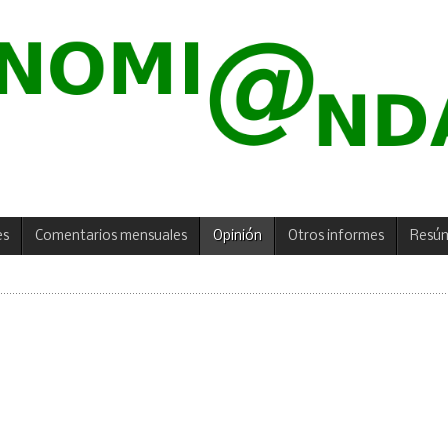
es
Comentarios mensuales
Opinión
Otros informes
Resú