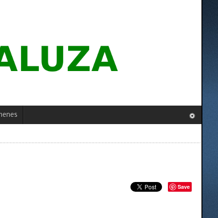
menes
Save