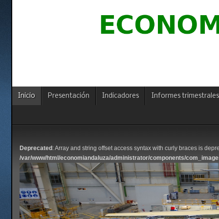
Inicio
Presentación
Indicadores
Informes trimestrales
Deprecated
: Array and string offset access syntax with curly braces is depr
/var/www/html/economiandaluza/administrator/components/com_imag