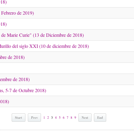
018)
 Febrero de 2019)
018)
de Marie Curie" (13 de Diciembre de 2018)
del siglo XXI (10 de diciembre de 2018)
mbre de 2018)
viembre de 2018)
ns, 5-7 de Octubre 2018)
2018)
Start
Prev
Next
End
1
2
3
4
5
6
7
8
9