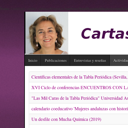
Notice
: Undefined variable: enhancedOutput in
/var/www/html/hypatia/plugins/system/Goo
Inicio
Publicaciones
Entrevistas y reseñas
Activida
Científicas elementales de la Tabla Periódica (Sevill
XVI Ciclo de conferencias ENCUENTROS CON LA 
"Las Mil Caras de la Tabla Periódica" Universidad 
calendario coeducativo 'Mujeres andaluzas con histor
Un desfile con Mucha Química (2019)