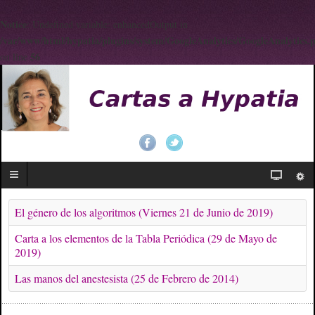
Notice
: Undefined variable: enhancedOutput in
/var/www/html/hypatia/plugins/system/GoogleAnalytics/GoogleAnalytics.
56
on line
El género de los algoritmos (Viernes 21 de Junio de 2019)
Carta a los elementos de la Tabla Periódica (29 de Mayo de
2019)
Las manos del anestesista (25 de Febrero de 2014)