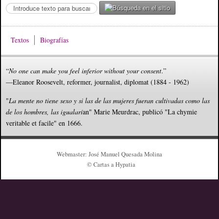
S
e
a
r
Textos
Biografías
c
h
.
“
No one can make you feel inferior without your consent
.”
.
—Eleanor Roosevelt, reformer, journalist, diplomat (1884 - 1962)
.
"
La mente no tiene sexo y si las de las mujeres fueran cultivadas como las
de los hombres, las igualarí
an" Marie Meurdrac, publicó "La chymie
veritable et facile" en 1666.
Webmaster: José Manuel Quesada Molina
© Cartas a Hypatia