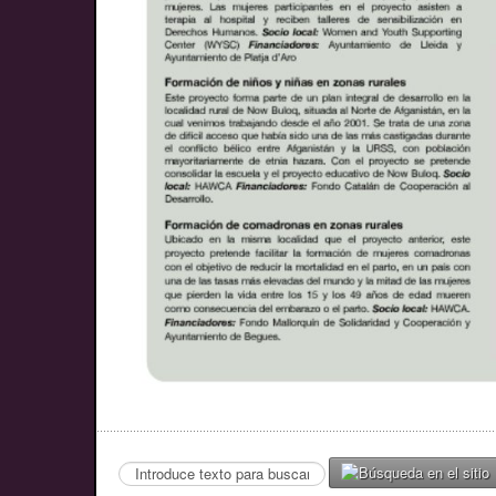
Search
...