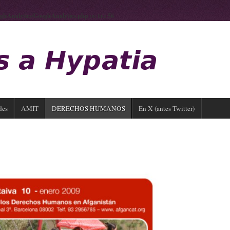
gleAnalytics/GoogleAnalytics.php
on line
56
des
AMIT
DERECHOS HUMANOS
En X (antes Twitter)