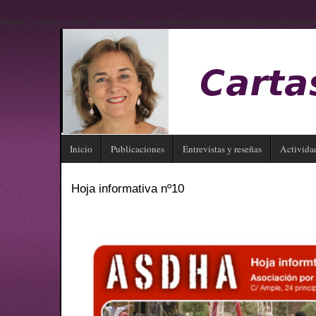
Notice
: Undefined variable: enhancedOutput in
/var/www/html/hypatia/plugins/system/Goo
Inicio
Publicaciones
Entrevistas y reseñas
Activida
Hoja informativa nº10