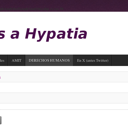
gleAnalytics/GoogleAnalytics.php
on line
56
des
AMIT
DERECHOS HUMANOS
En X (antes Twitter)
a