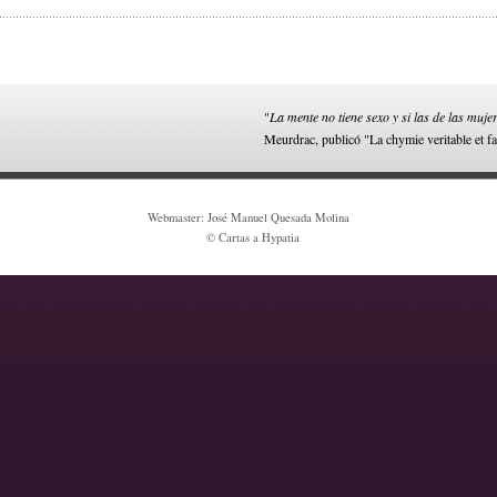
"
La mente no tiene sexo y si las de las muje
Meurdrac, publicó "La chymie veritable et fa
Webmaster: José Manuel Quesada Molina
© Cartas a Hypatia