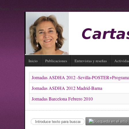
Notice
: Undefined variable: enhancedOutput in
/var/www/html/hypatia/plugins/system/Goo
Inicio
Publicaciones
Entrevistas y reseñas
Activida
Jornadas ASDHA 2012 -Sevilla-POSTER+Program
Jornadas ASDHA 2012 Madrid-Barna
Jornadas Barcelona Febrero 2010
Search
...