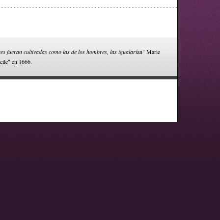
res fueran cultivadas como las de los hombres, las igualarí
an" Marie
cile" en 1666.