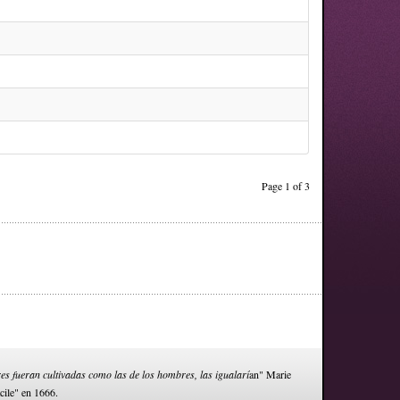
Page 1 of 3
res fueran cultivadas como las de los hombres, las igualarí
an" Marie
cile" en 1666.