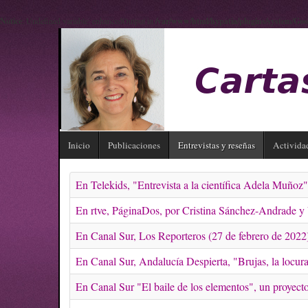
Notice
: Undefined variable: enhancedOutput in
/var/www/html/hypatia/plugins/system/Goo
Inicio
Publicaciones
Entrevistas y reseñas
Activida
En Telekids, "Entrevista a la científica Adela Muñoz
En rtve, PáginaDos, por Cristina Sánchez-Andrade y
En Canal Sur, Los Reporteros (27 de febrero de 2022
En Canal Sur, Andalucía Despierta, "Brujas, la locu
En Canal Sur "El baile de los elementos", un proyect