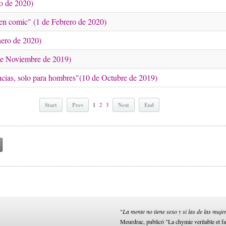
ro de 2020)
, en comic" (1 de Febrero de 2020)
nero de 2020)
 de Noviembre de 2019)
encias, solo para hombres"(10 de Octubre de 2019)
Start
Prev
Next
End
1
2
3
"
La mente no tiene sexo y si las de las muje
Meurdrac, publicó "La chymie veritable et fa