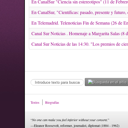
En CanalSur "Ciencia sin estereotipos" (11 de Febre
En CanalSur, "Científicas: pasado, presente y futuro
En Telemadrid. Telenoticias Fin de Semana (26 de E
Canal Sur Noticias . Homenaje a Margarita Salas (8
Canal Sur Noticias de las 14:30. "Los premios de ci
Search
...
Textos
Biografías
“
No one can make you feel inferior without your consent
.”
—Eleanor Roosevelt, reformer, journalist, diplomat (1884 - 1962)