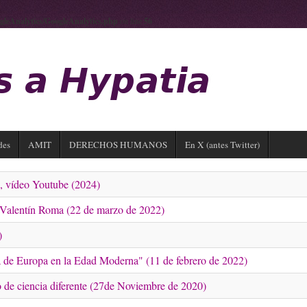
gleAnalytics/GoogleAnalytics.php
on line
56
des
AMIT
DERECHOS HUMANOS
En X (antes Twitter)
", vídeo Youtube (2024)
 Valentín Roma (22 de marzo de 2022)
)
ra de Europa en la Edad Moderna" (11 de febrero de 2022)
o de ciencia diferente (27de Noviembre de 2020)