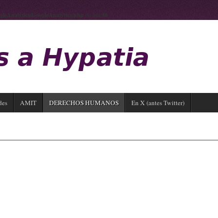
gleAnalytics/GoogleAnalytics.php
on line
56
des
AMIT
DERECHOS HUMANOS
En X (antes Twitter)