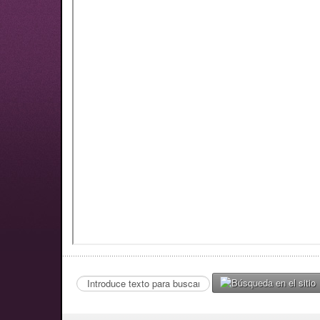
Search
...