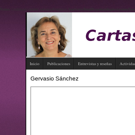
Notice
: Undefined variable: enhancedOutput in
/var/www/html/hypatia/plugins/system/Goo
Inicio
Publicaciones
Entrevistas y reseñas
Activida
Gervasio Sánchez