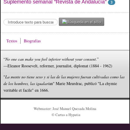
Suplemento semanal "Revista de Andalucía"
3
S
e
a
r
Textos
Biografías
c
h
.
“
No one can make you feel inferior without your consent
.”
.
—Eleanor Roosevelt, reformer, journalist, diplomat (1884 - 1962)
.
"
La mente no tiene sexo y si las de las mujeres fueran cultivadas como las
de los hombres, las igualarí
an" Marie Meurdrac, publicó "La chymie
veritable et facile" en 1666.
Webmaster: José Manuel Quesada Molina
© Cartas a Hypatia