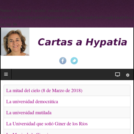
Notice
: Undefined variable: enhancedOutput in
/var/www/html/hypatia/plugins/system/GoogleAnalytics/GoogleAnalytics.
56
on line
La mitad del cielo (8 de Marzo de 2018)
La universidad democrática
La universidad mutilada
La Universidad que soñó Giner de los Ríos