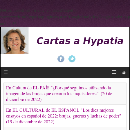
Notice
: Undefined variable: enhancedOutput in
/var/www/html/hypatia/plugins/system/GoogleAnalytics/GoogleAnalytics.
56
on line
En Cultura de EL PAÍS "¿Por qué seguimos utilizando la
imagen de las brujas que crearon los inquisidores?" (20 de
diciembre de 2022)
En EL CULTURAL de EL ESPAÑOL "Los diez mejores
ensayos en español de 2022: brujas, guerras y luchas de poder"
(19 de diciembre de 2022)