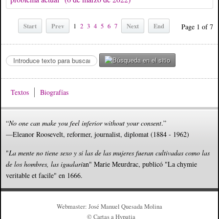
Start
Prev
Next
End
1
2
3
4
5
6
7
Page 1 of 7
S
e
a
r
Textos
Biografías
c
h
.
“
No one can make you feel inferior without your consent
.”
.
—Eleanor Roosevelt, reformer, journalist, diplomat (1884 - 1962)
.
"
La mente no tiene sexo y si las de las mujeres fueran cultivadas como las
de los hombres, las igualarí
an" Marie Meurdrac, publicó "La chymie
veritable et facile" en 1666.
Webmaster: José Manuel Quesada Molina
© Cartas a Hypatia