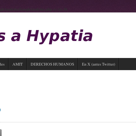
gleAnalytics/GoogleAnalytics.php
on line
56
des
AMIT
DERECHOS HUMANOS
En X (antes Twitter)