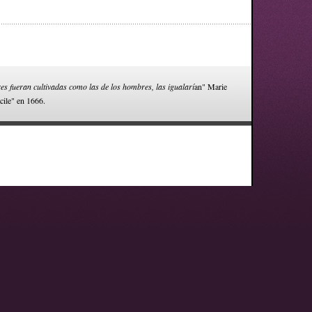
res fueran cultivadas como las de los hombres, las igualarí
an" Marie
cile" en 1666.