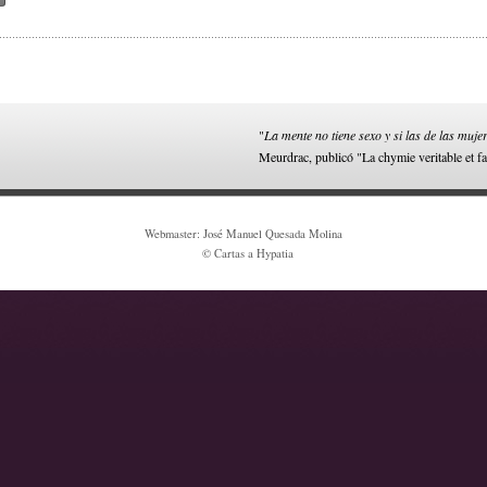
"
La mente no tiene sexo y si las de las muje
Meurdrac, publicó "La chymie veritable et fa
Webmaster: José Manuel Quesada Molina
© Cartas a Hypatia