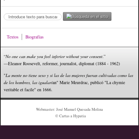
S
e
a
r
Textos
Biografías
c
h
.
“
No one can make you feel inferior without your consent
.”
.
—Eleanor Roosevelt, reformer, journalist, diplomat (1884 - 1962)
.
"
La mente no tiene sexo y si las de las mujeres fueran cultivadas como las
de los hombres, las igualarí
an" Marie Meurdrac, publicó "La chymie
veritable et facile" en 1666.
Webmaster: José Manuel Quesada Molina
© Cartas a Hypatia