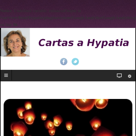
Notice
: Undefined variable: enhancedOutput in
/var/www/html/hypatia/plugins/system/GoogleAnalytics/GoogleAnalytics.
56
on line