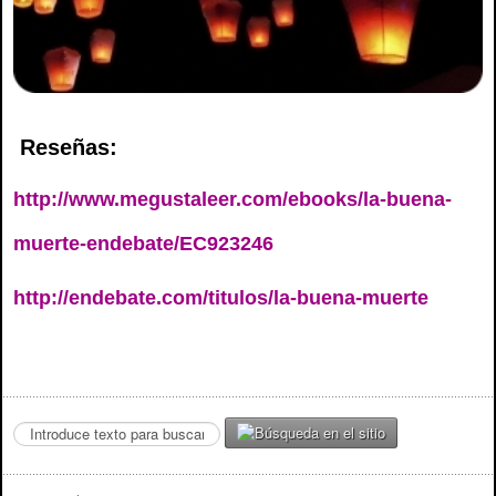
Reseñas:
http://www.megustaleer.com/ebooks/la-buena-
muerte-endebate/EC923246
http://endebate.com/titulos/la-buena-muerte
S
e
a
r