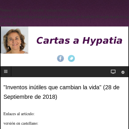
Notice
: Undefined variable: enhancedOutput in
/var/www/html/hypatia/plugins/system/GoogleAnalytics/GoogleAnalytics.
56
on line
"Inventos inútiles que cambian la vida" (28 de
Septiembre de 2018)
Enlaces al artículo:
versión en castellano: