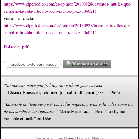
https://www.elperiodico.com/es/opinion/20180928/inventos-inutiles-que-
cambian-la-vida-articulo-adela-munoz-paez-7060215
versión en català:
https://www.elperiodico.com/ca/opinion/20180928/inventos-inutiles-que-
cambian-la-vida-articulo-adela-munoz-paez-7060215
Enlace al pdf
S
e
a
r
“
No one can make you feel inferior without your consent
.”
c
—Eleanor Roosevelt, reformer, journalist, diplomat (1884 - 1962)
h
.
"
La mente no tiene sexo y si las de las mujeres fueran cultivadas como las
.
de los hombres, las igualarí
an" Marie Meurdrac, publicó "La chymie
.
veritable et facile" en 1666.
Webmaster: José Manuel Quesada Molina