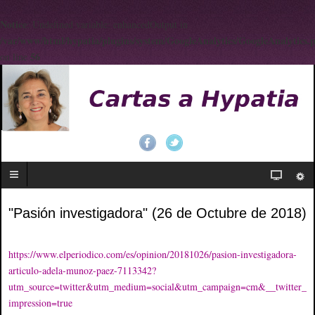
Notice
: Undefined variable: enhancedOutput in
/var/www/html/hypatia/plugins/system/GoogleAnalytics/GoogleAnalytics.
56
on line
"Pasión investigadora" (26 de Octubre de 2018)
https://www.elperiodico.com/es/opinion/20181026/pasion-investigadora-
articulo-adela-munoz-paez-7113342?
utm_source=twitter&utm_medium=social&utm_campaign=cm&__twitter_
impression=true