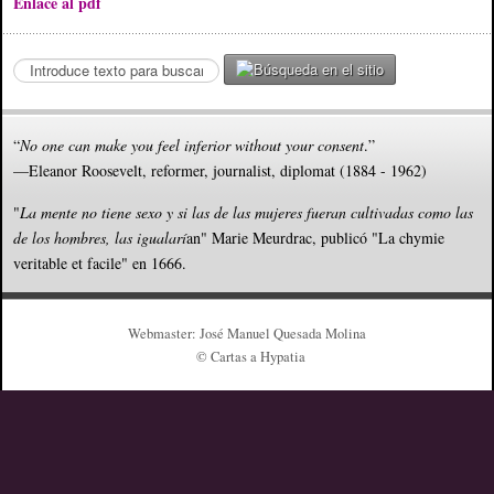
Enlace al pdf
S
e
a
r
“
No one can make you feel inferior without your consent
.”
c
—Eleanor Roosevelt, reformer, journalist, diplomat (1884 - 1962)
h
.
"
La mente no tiene sexo y si las de las mujeres fueran cultivadas como las
.
de los hombres, las igualarí
an" Marie Meurdrac, publicó "La chymie
.
veritable et facile" en 1666.
Webmaster: José Manuel Quesada Molina
© Cartas a Hypatia