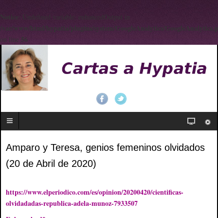
Notice
: Undefined variable: enhancedOutput in
/var/www/html/hypatia/plugins/system/GoogleAnalytics/GoogleAnalytics.
56
on line
Amparo y Teresa, genios femeninos olvidados
(20 de Abril de 2020)
https://www.elperiodico.com/es/opinion/20200420/cientificas-
olvidadadas-republica-adela-munoz-7933507