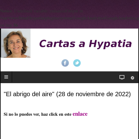
Notice
: Undefined variable: enhancedOutput in
/var/www/html/hypatia/plugins/system/GoogleAnalytics/GoogleAnalytics.
56
on line
"El abrigo del aire" (28 de noviembre de 2022)
enlace
Si no lo puedes ver, haz click en este