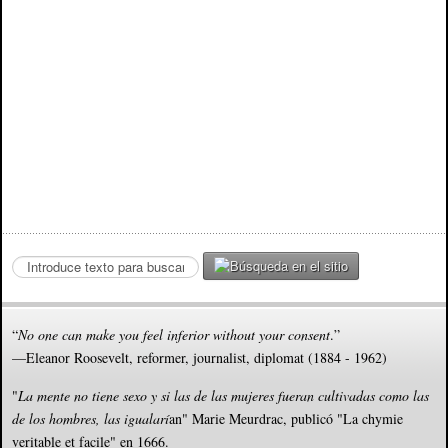
S
e
a
r
“
No one can make you feel inferior without your consent
.”
c
—Eleanor Roosevelt, reformer, journalist, diplomat (1884 - 1962)
h
.
"
La mente no tiene sexo y si las de las mujeres fueran cultivadas como las
.
de los hombres, las igualarí
an" Marie Meurdrac, publicó "La chymie
.
veritable et facile" en 1666.